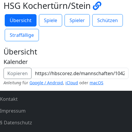
HSG Kochertürn/Stein
Übersicht
Spiele
Spieler
Schützen
Straffällige
Übersicht
Kalender
Kopieren
Anleitung
für
Google / Android
,
iCloud
oder
macOS
Kontakt
Impressum
Datenschutz