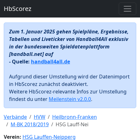
HbScorez
Zum 1. Januar 2025 gehen Spielpläne, Ergebnisse,
Tabellen und Liveticker von Handball4All exklusiv
in der bundesweiten Spieldatenplattform
[handball.net] auf
- Quelle:
handball4all.de
Aufgrund dieser Umstellung wird der Datenimport
in HbScorez zunächst deaktiviert.
Weitere HbScorez-relevante Infos zur Umstellung
findest du unter
Meilenstein v2.0.0
.
Verbände
HVW
Heilbronn-Franken
M-BK 2018/2019
HSG Lauff-Nei
Verein:
HSG Lauffen-Neipperg