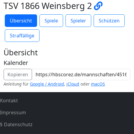
TSV 1866 Weinsberg 2
Übersicht
Spiele
Spieler
Schützen
Straffällige
Übersicht
Kalender
Kopieren
Anleitung
für
Google / Android
,
iCloud
oder
macOS
Kontakt
Impressum
Datenschutz