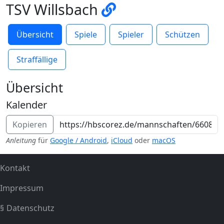
TSV Willsbach
Übersicht
Spiele
Spieler
Schützen
Straffällige
Übersicht
Kalender
Kopieren
Anleitung
für
Google / Android
,
iCloud
oder
macOS
Kontakt
Impressum
Datenschutz